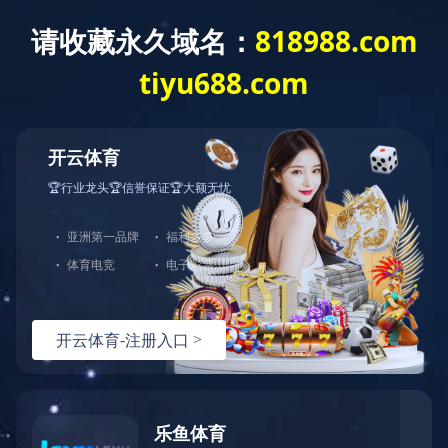
EN
首页
>>
产品中心
>>
IC产品
>>
其他IC
>>
存储IC
>>
搜索
存储IC
VCC
VCC
Eeprom
Part
Download
Status
CH
Package
min
max
density
Number
(V)
(V)
(bit)
对不起，暂无相关数据