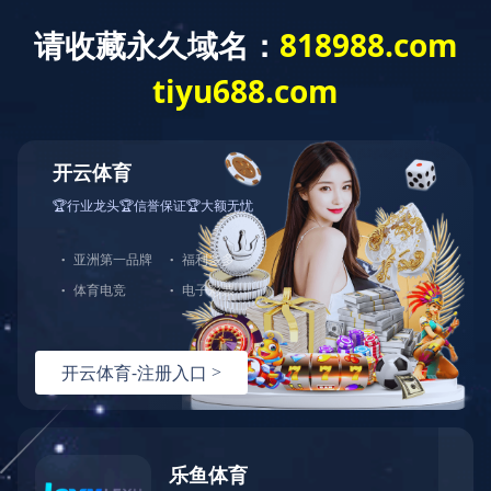
EN
产品
首页
>>
产品
安博在线登录官网-安博(中国)
整流桥
开关安博在线登录官网-安博
(中国)
普通整流安博在线登录官网-
稳压安博在线登录官网-安博
安博(中国)
(中国)
<